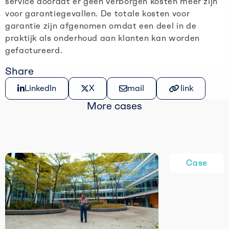
service doordat er geen verborgen kosten meer zijn
voor garantiegevallen. De totale kosten voor
garantie zijn afgenomen omdat een deel in de
praktijk als onderhoud aan klanten kan worden
gefactureerd.
Share
Share on LinkedIn
Share on X
Share via e-mail
Kopiëer link
LinkedIn
X
mail
link
More cases
Case