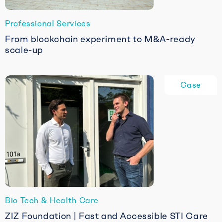
Professional Services
From blockchain experiment to M&A-ready
scale-up
Read
more
Case
about
From
blockchain
experiment
to
M&A-
ready
scale-
up
Bio Tech & Health Care
ZIZ Foundation | Fast and Accessible STI Care