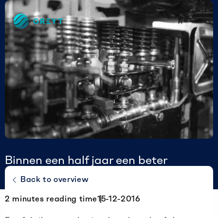
Greyt
–
Empower
your
financial
future
Binnen een half jaar een beter
resultaat door zichtbaar maken
Back to overview
verborgen kosten
2
minutes reading time
15-12-2016