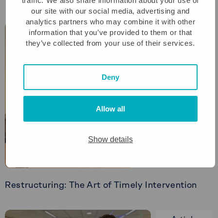
traffic. We also share information about your use of
our site with our social media, advertising and
analytics partners who may combine it with other
Article
information that you’ve provided to them or that
they’ve collected from your use of their services.
Deny
Allow all
Show details
Restructuring: The Art of Timely Intervention
Read
more