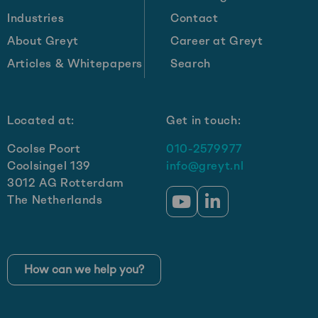
in
Industries
Contact
revenue
by
About Greyt
Career at Greyt
2030:
Articles & Whitepapers
Search
Get-
e’s
growth
Located at:
Get in touch:
strategy
Coolse Poort
010-2579977
Coolsingel 139
info@greyt.nl
3012 AG Rotterdam
The Netherlands
Go
Go
to
to
YouTube
LinkedIn
How can we help you?