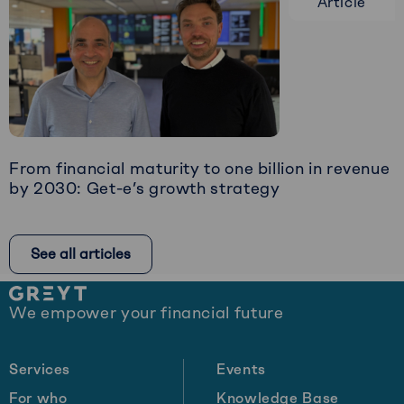
Article
about
Restructuring:
The
Art
of
Timely
Intervention
From financial maturity to one billion in revenue
by 2030: Get-e’s growth strategy
Read
more
See all articles
about
From
Site
financial
We empower your financial future
footer
maturity
to
one
Services
Events
billion
For who
Knowledge Base