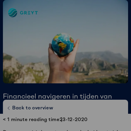
Greyt
–
Empower
your
financial
future
Financieel navigeren in tijden van
crisis; drie fases van
Back to overview
crisismanagement
< 1
minute reading time
23-12-2020