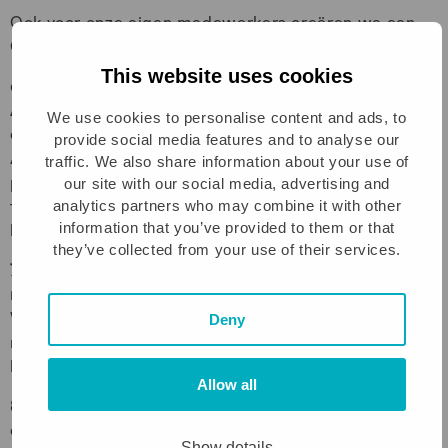
Ook voor onze eigen medewerkers creëren we een
COVID-veilige werkomgeving. ​
This website uses cookies
6. Onze kantoorlocaties in Rotterdam en
Amsterdam zijn gesloten, bezoek ontmoeten we
We use cookies to personalise content and ads, to
online.
provide social media features and to analyse our
Alle vergaderingen en kennismakingen vinden online
traffic. We also share information about your use of
plaats (waar onze backoffice en ondersteunende
our site with our social media, advertising and
analytics partners who may combine it with other
functies zijn gevestigd)​. Fysieke meetings en
information that you’ve provided to them or that
bijeenkomsten zijn geannuleerd.
they’ve collected from your use of their services.
7. Medewerkers werken volledig online en waar
mogelijk vanuit huis: minimale bezetting op kantoor.
We creëren een veilige werkomgeving voor onze
Deny
medewerkers, daarom werken we met een minimale
bezetting op kantoor en zoveel mogelijk vanuit huis.​
Allow all
8. Alle Greyt bijeenkomsten en events zijn tot 1
december 2020 online.
Show details