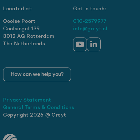
growth
Located at:
Get in touch:
strategy
Coolse Poort
010-2579977
Coolsingel 139
info@greyt.nl
3012 AG Rotterdam
The Netherlands
Go
Go
to
to
YouTube
LinkedIn
How can we help you?
Privacy Statement
General Terms & Conditions
Copyright 2026 @ Greyt