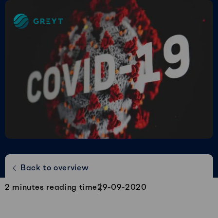
Greyt
–
Empower
your
financial
future
Greyt & COVID-19: veilig en succesvol
Back to overview
samenwerken
2
minutes reading time
29-09-2020