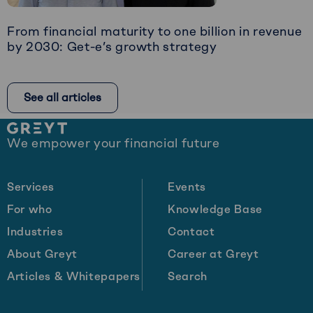
Intervention
From financial maturity to one billion in revenue
by 2030: Get-e’s growth strategy
Read
more
See all articles
about
From
Site
financial
We empower your financial future
footer
maturity
to
one
Services
Events
billion
For who
Knowledge Base
in
Industries
Contact
revenue
by
About Greyt
Career at Greyt
2030:
Articles & Whitepapers
Search
Get-
e’s